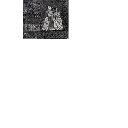
1997
Ragamala
Ils veulent s'améliorer musicalement et partent
prendre des cours en Inde. Bénarès d'abord.
Le violoncelliste, Johan, m'envoie des e-mails,
pour m'intéresser aux ragamalas. Je lui fais la
surpise de publier ses e-mails sous la forme
d'un recueil que j'illustre avec des peintures de
ragas traditionels où je remplace les
personnages par lui et ses deux amis.