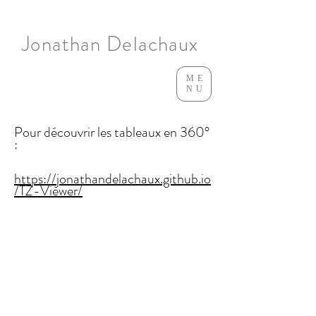
Jonathan Delachaux
ME
NU
Pour découvrir les tableaux en 360°
:
https://jonathandelachaux.github.io
/TZ-Viewer/